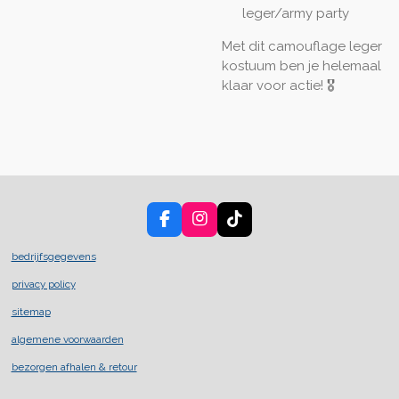
leger/army party
Met dit camouflage leger
kostuum ben je helemaal
klaar voor actie! 🎖️
F
I
T
a
n
i
c
s
k
bedrijfsgegevens
e
t
T
privacy policy
b
a
o
o
g
k
sitemap
o
r
k
a
algemene voorwaarden
m
bezorgen afhalen & retour