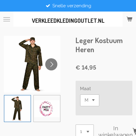
Snelle verzending
Ga
direct
naar
VERKLEEDKLEDINGOUTLET.NL
de
hoofdinhoud
Leger Kostuum
Heren
€ 14,95
Maat
In
winkelwagen