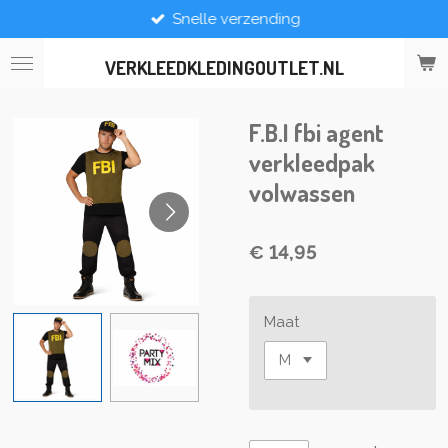
Snelle verzending
Ga
direct
naar
VERKLEEDKLEDINGOUTLET.NL
de
hoofdinhoud
F.B.I fbi agent
verkleedpak
volwassen
€ 14,95
Maat