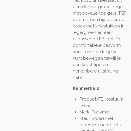
Het kostuum bestaat uit
een donker groen hesje
met opvallende gele “FBI”
opdruk, een bijpassende
broek met kniestukken in
legergroen en een
bijpassende FBI pet. De
comfortabele pasvorm
zorgt ervoor dat je vrij
kunt bewegen terwijl je
een krachtige en
herkenbare uitstraling
hebt.
Kenmerken:
Product: FBI kostuum
heren
Merk: Partymix
Kleur: Zwart met
legergroene details