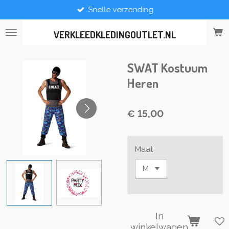
Snelle verzending
Ga
direct
naar
VERKLEEDKLEDINGOUTLET.NL
de
hoofdinhoud
SWAT Kostuum
Heren
€ 15,00
Maat
In
winkelwagen