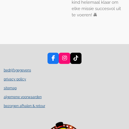
kind helemaal klaar om
elke missie succesvol uit
te voeren! 🚔
F
I
T
a
n
i
c
s
k
bedrijfsgegevens
e
t
T
privacy policy
b
a
o
o
g
k
sitemap
o
r
k
a
algemene voorwaarden
m
bezorgen afhalen & retour