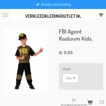
Snelle verzending
Ga
direct
naar
VERKLEEDKLEDINGOUTLET.NL
de
hoofdinhoud
FBI Agent
Kostuum Kids.
€ 9,95
Maat
In
winkelwagen