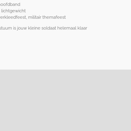
n hoofdband
lichtgewicht
verkleedfeest, militair themafeest
tuum is jouw kleine soldaat helemaal klaar