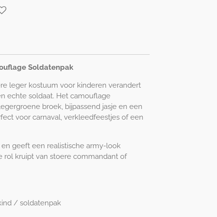
ouflage Soldatenpak
oere leger kostuum voor kinderen verandert
een echte soldaat. Het camouflage
legergroene broek, bijpassend jasje en een
fect voor carnaval, verkleedfeestjes of een
 en geeft een realistische army-look
e rol kruipt van stoere commandant of
kind / soldatenpak