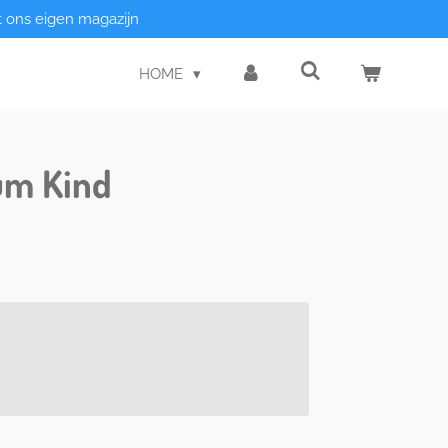
t ons eigen magazijn
HOME
um Kind