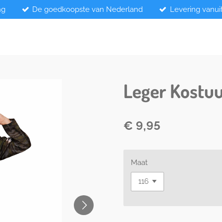
ng
De goedkoopste van Nederland
Levering vanui
Leger Kostu
€ 9,95
Maat