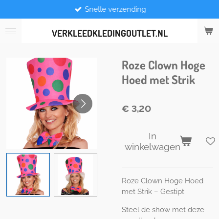
Snelle verzending
Ga
direct
naar
VERKLEEDKLEDINGOUTLET.NL
de
hoofdinhoud
Roze Clown Hoge
Hoed met Strik
€ 3,20
In
winkelwagen
Roze Clown Hoge Hoed
met Strik – Gestipt
Steel de show met deze