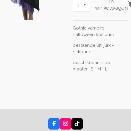
In
winkelwagen
Gothic vampire
halloween kostuum
bestaande uit: jurk -
nekband
beschikbaar in de
maaten: S - M - L
F
I
T