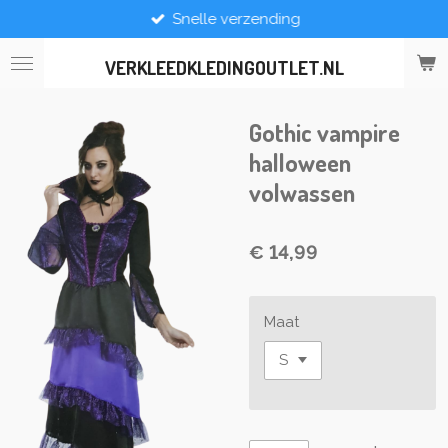
Snelle verzending
Ga
direct
naar
VERKLEEDKLEDINGOUTLET.NL
de
hoofdinhoud
Gothic vampire
halloween
volwassen
€ 14,99
Maat