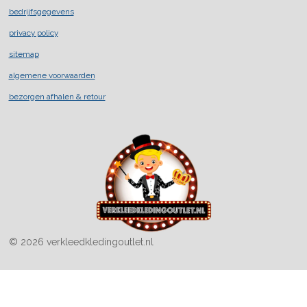
a
n
i
c
s
k
bedrijfsgegevens
e
t
T
privacy policy
b
a
o
o
g
k
sitemap
o
r
k
a
algemene voorwaarden
m
bezorgen afhalen & retour
© 2026 verkleedkledingoutlet.nl