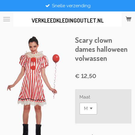
Snelle verzending
Ga
direct
naar
VERKLEEDKLEDINGOUTLET.NL
de
hoofdinhoud
Scary clown
dames halloween
volwassen
€ 12,50
Maat