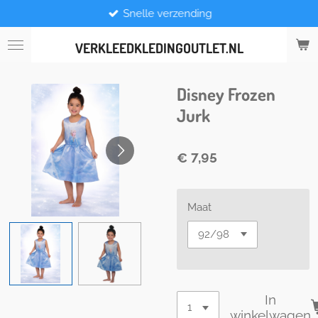
Snelle verzending
Ga
direct
naar
VERKLEEDKLEDINGOUTLET.NL
de
hoofdinhoud
Disney Frozen
Jurk
€ 7,95
Maat
In
winkelwagen