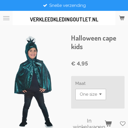
Snelle verzending
Ga
direct
naar
VERKLEEDKLEDINGOUTLET.NL
de
hoofdinhoud
Halloween cape
kids
€ 4,95
Maat
In
winkelwagen