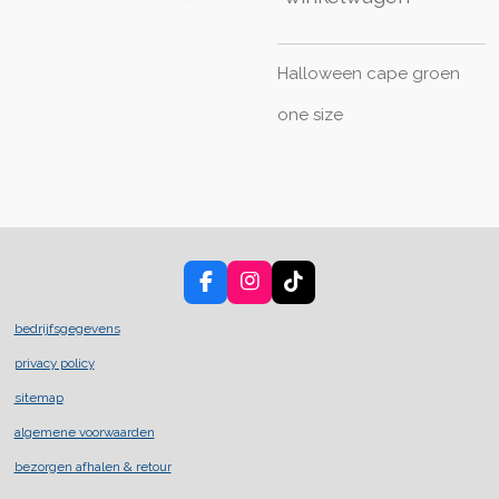
Halloween cape groen
one size
F
I
T
a
n
i
c
s
k
bedrijfsgegevens
e
t
T
privacy policy
b
a
o
o
g
k
sitemap
o
r
k
a
algemene voorwaarden
m
bezorgen afhalen & retour