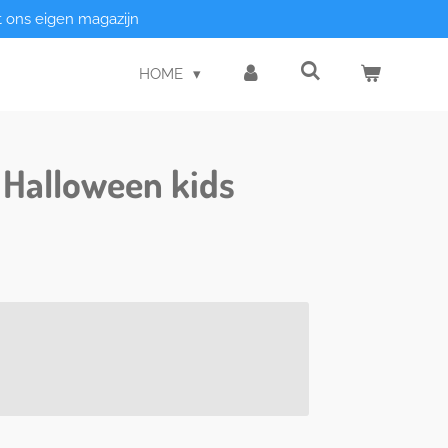
t ons eigen magazijn
HOME
 Halloween kids