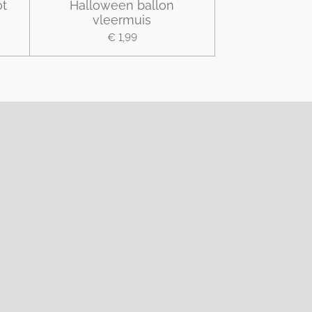
ot
Halloween ballon
vleermuis
€ 1,99