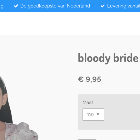
ng
De goedkoopste van Nederland
Levering vanui
bloody bride
€ 9,95
Maat