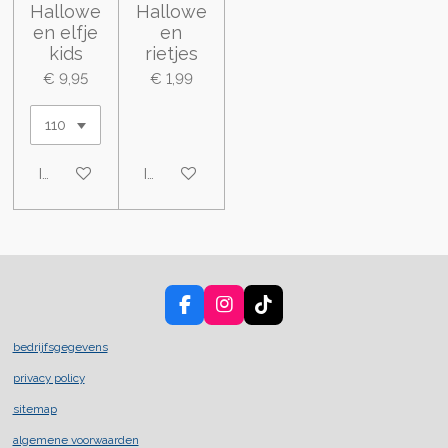
Hallowe
Hallowe
en elfje
en
kids
rietjes
€ 9,95
€ 1,99
In winkelwagen
In winkelwagen
F
I
T
a
n
i
c
s
k
bedrijfsgegevens
e
t
T
privacy policy
b
a
o
o
g
k
sitemap
o
r
k
a
algemene voorwaarden