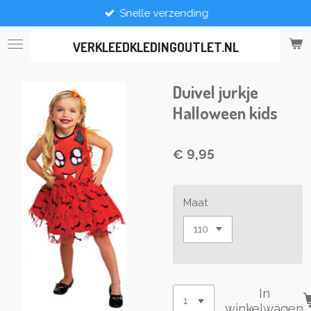
Snelle verzending
Ga
direct
naar
VERKLEEDKLEDINGOUTLET.NL
de
hoofdinhoud
Duivel jurkje
Halloween kids
€ 9,95
Maat
In
winkelwagen