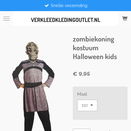
Snelle verzending
Ga
direct
naar
VERKLEEDKLEDINGOUTLET.NL
de
hoofdinhoud
zombiekoning
kostuum
Halloween kids
€ 9,95
Maat