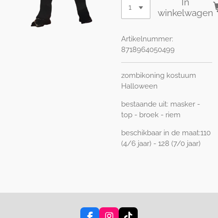
In
winkelwagen
Artikelnummer:
8718964050499
zombikoning kostuum
Halloween
bestaande uit: masker -
top - broek - riem
beschikbaar in de maat:110
(4/6 jaar) - 128 (7/0 jaar)