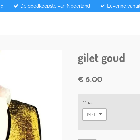
ng
De goedkoopste van Nederland
Levering vanui
gilet goud
€ 5,00
Maat