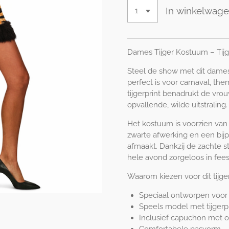
In winkelwag
Dames Tijger Kostuum – Tij
Steel de show met dit dames 
perfect is voor carnaval, the
tijgerprint benadrukt de vro
opvallende, wilde uitstraling.
Het kostuum is voorzien van
zwarte afwerking en een bij
afmaakt. Dankzij de zachte st
hele avond zorgeloos in fee
Waarom kiezen voor dit tijg
Speciaal ontworpen voo
Speels model met tijgerpr
Inclusief capuchon met oo
Comfortabele pasvorm