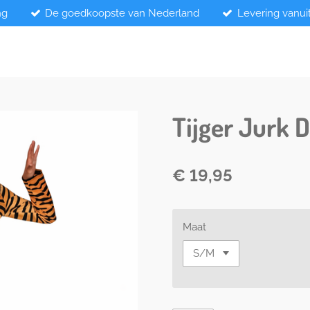
ng
De goedkoopste van Nederland
Levering vanui
Tijger Jurk 
€ 19,95
Maat