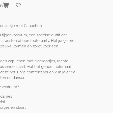
en
ger Jurkje met Capuchon
tijger kostuum, een speelse outfit dat
mafeesten of een foute party. Het jurkje met
uwelijke vormen en zorgt voor een
 een capuchon met tijgeroortjes, zachte
passende staart, wat het geheel helemaal
of zit het jurkje comfortabel en kun je er de
sten en dansen.
er kostuum?
r dames
int
rtjes en staart