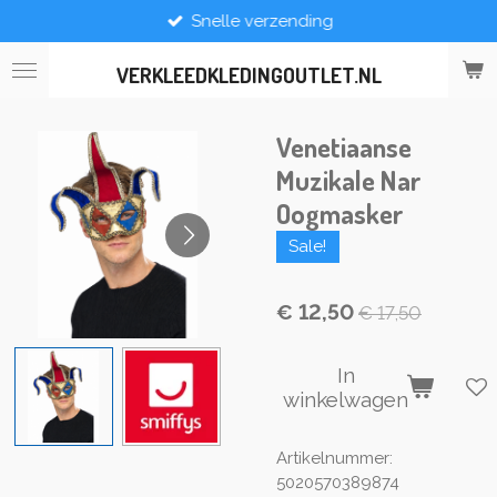
Snelle verzending
Ga
direct
naar
VERKLEEDKLEDINGOUTLET.NL
de
hoofdinhoud
Venetiaanse
Muzikale Nar
Oogmasker
Sale!
€ 12,50
€ 17,50
In
winkelwagen
Artikelnummer:
5020570389874