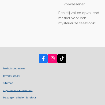
volwassenen
Een stijlvol en opvallend
masker voor een
mysterieuze feestlook!
F
I
T
a
n
i
c
s
k
bedrijfsgegevens
e
t
T
privacy policy
b
a
o
o
g
k
sitemap
o
r
k
a
algemene voorwaarden
m
bezorgen afhalen & retour