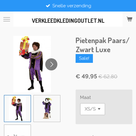
Snelle verzending
Ga
direct
naar
VERKLEEDKLEDINGOUTLET.NL
de
hoofdinhoud
Pietenpak Paars/
Zwart Luxe
Sale!
€ 49,95
€ 62,80
Maat