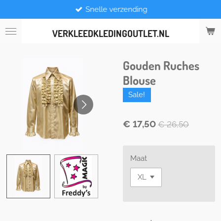
Snelle verzending
Ga
direct
naar
VERKLEEDKLEDINGOUTLET.NL
de
hoofdinhoud
Gouden Ruches
Blouse
Sale!
€ 17,50
€ 26,50
Maat