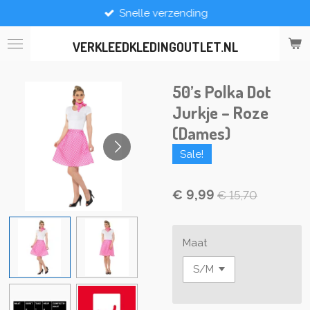
Snelle verzending
Ga
direct
naar
VERKLEEDKLEDINGOUTLET.NL
de
hoofdinhoud
50’s Polka Dot
Jurkje – Roze
(Dames)
Sale!
€ 9,99
€ 15,70
Maat