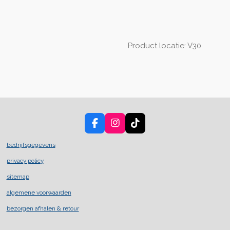
Product locatie: V30
F
I
T
a
n
i
c
s
k
bedrijfsgegevens
e
t
T
privacy policy
b
a
o
o
g
k
sitemap
o
r
k
a
algemene voorwaarden
m
bezorgen afhalen & retour