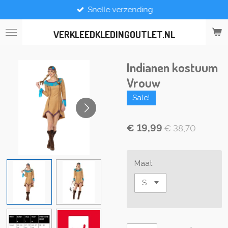
Snelle verzending
Ga
direct
naar
VERKLEEDKLEDINGOUTLET.NL
de
hoofdinhoud
Indianen kostuum
Vrouw
Sale!
€ 19,99
€ 38,70
Maat