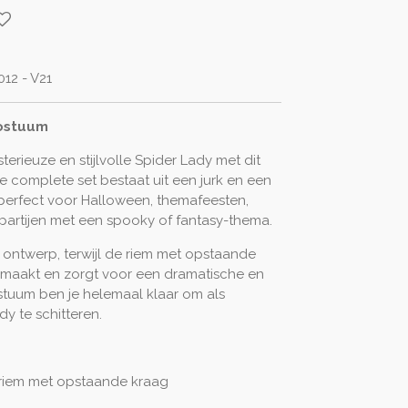
12 - V21
Kostuum
terieuze en stijlvolle Spider Lady met dit
complete set bestaat uit een jurk en een
perfect voor Halloween, themafeesten,
dpartijen met een spooky of fantasy-thema.
 ontwerp, terwijl de riem met opstaande
maakt en zorgt voor een dramatische en
stuum ben je helemaal klaar om als
y te schitteren.
n riem met opstaande kraag