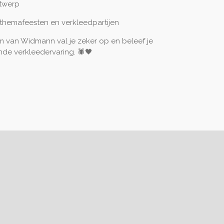
ntwerp
 themafeesten en verkleedpartijen
m van Widmann val je zeker op en beleef je
de verkleedervaring. 🕷️🖤