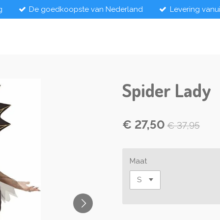
g
De goedkoopste van Nederland
Levering vanu
Spider Lady
€ 27,50
€ 37,95
Maat