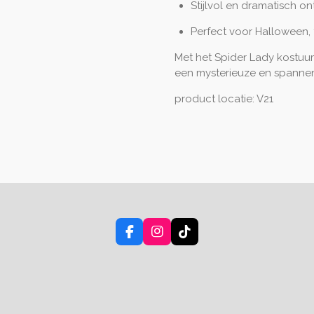
Stijlvol en dramatisch o
Perfect voor Halloween,
Met het Spider Lady kostuu
een mysterieuze en spannen
product locatie: V21
F
I
T
a
n
i
c
s
k
e
t
T
b
a
o
o
g
k
o
r