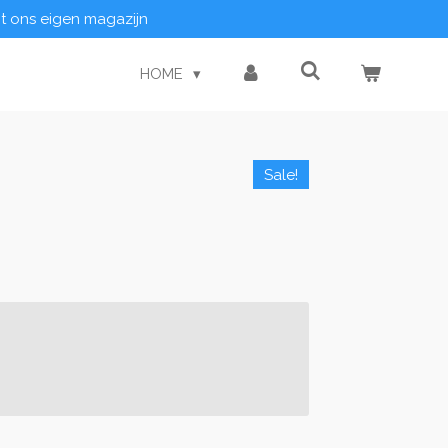
it ons eigen magazijn
HOME
Sale!