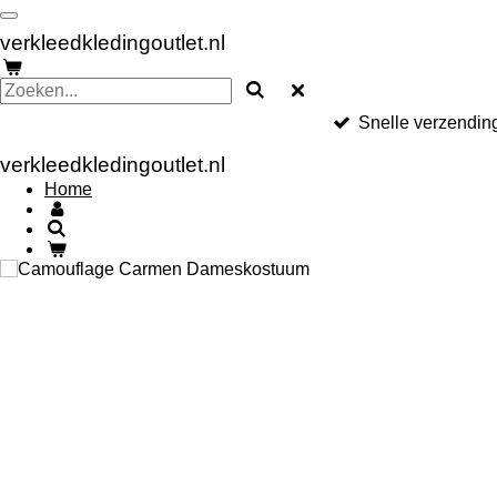
Ga
direct
verkleedkledingoutlet.nl
naar
de
hoofdinhoud
Snelle verzendin
verkleedkledingoutlet.nl
Home