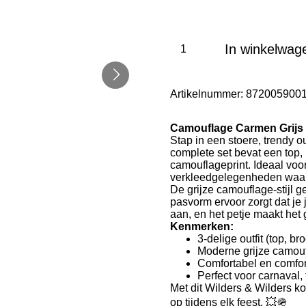
In winkelwag
Artikelnummer:
8720059001
Camouflage Carmen Grijs
Stap in een stoere, trendy 
complete set bevat een top,
camouflageprint. Ideaal voor
verkleedgelegenheden waar j
De grijze camouflage-stijl ge
pasvorm ervoor zorgt dat je j
aan, en het petje maakt het
Kenmerken:
3-delige outfit (top, b
Moderne grijze camouf
Comfortabel en comfo
Perfect voor carnaval,
Met dit Wilders & Wilders k
op tijdens elk feest. 💥🪖