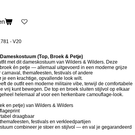
en
781 - V20
 Dameskostuum (Top, Broek & Petje)
outfit met dit dameskostuum van Wilders & Wilders. Deze
 broek én petje — allemaal uitgevoerd in een moderne grijze
 carnaval, themafeesten, festivals of andere
e een krachtige, opvallende look wilt.
eft de outfit een moderne militaire vibe, terwijl de comfortabele
e vrij kunt bewegen. De top en broek sluiten stijlvol op elkaar
 geheel helemaal af voor een herkenbare camouflage-look.
roek en petje) van Wilders & Wilders
lageprint
rtabel draagbaar
 themafeesten, festivals en verkleedpartijen
ostuum combineer je stoer en stijlvol — en val je gegarandeerd