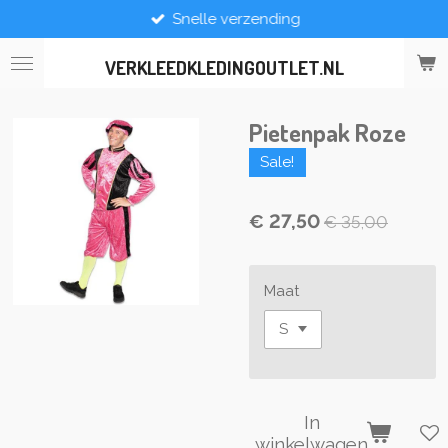
Snelle verzending
Ga
direct
naar
VERKLEEDKLEDINGOUTLET.NL
de
hoofdinhoud
Pietenpak Roze
Sale!
€ 27,50
€ 35,00
Maat
In
winkelwagen