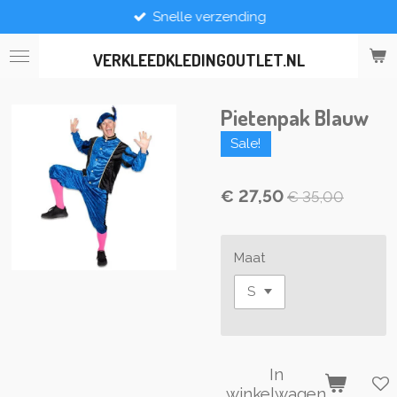
Snelle verzending
Ga
direct
naar
VERKLEEDKLEDINGOUTLET.NL
de
hoofdinhoud
Pietenpak Blauw
Sale!
€ 27,50
€ 35,00
Maat
In
winkelwagen