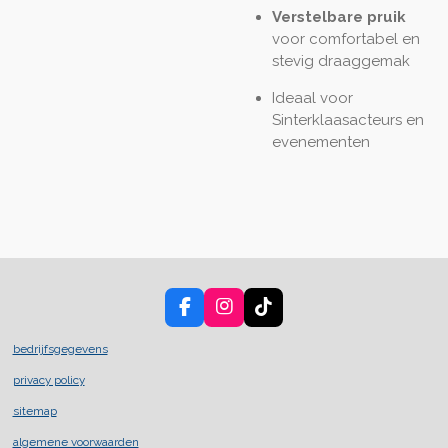
Verstelbare pruik
voor comfortabel en
stevig draaggemak
Ideaal voor
Sinterklaasacteurs en
evenementen
F
I
T
a
n
i
c
s
k
bedrijfsgegevens
e
t
T
privacy policy
b
a
o
o
g
k
sitemap
o
r
k
a
algemene voorwaarden