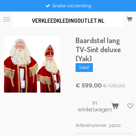
Snelle verzending
Ga
direct
naar
VERKLEEDKLEDINGOUTLET.NL
de
hoofdinhoud
Baardstel lang
TV-Sint deluxe
(Yak)
Sale!
€ 599,00
€ 725,00
In
winkelwagen
Artikelnummer:
34102