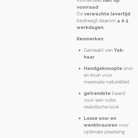
momenteel
niet op
voorraad
.
De
verwachte levertijd
bedraagt daarom
4 à 5
werkdagen
.
Kenmerken:
Gemaakt van
Yak-
haar
Handgeknoopte
snor
en kruin voor
maximale natureliteit
getrendste
baard
voor een volle,
realistische look
Losse snor en
wenkbrauwen
voor
optimale plaatsing