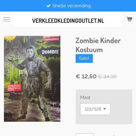
Snelle verzending
Ga
direct
naar
VERKLEEDKLEDINGOUTLET.NL
de
hoofdinhoud
Zombie Kinder
Kostuum
Sale!
€ 12,50
€ 34,99
Maat