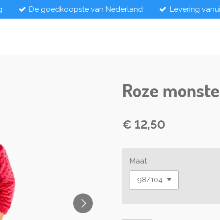
g
De goedkoopste van Nederland
Levering vanu
Roze monste
€ 12,50
Maat