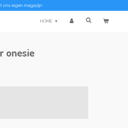
it ons eigen magazijn
HOME
r onesie