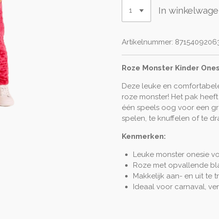
In winkelwag
Artikelnummer:
87154092063
Roze Monster Kinder Ones
Deze leuke en comfortabele 
roze monster! Het pak heeft
één speels oog voor een gra
spelen, te knuffelen of te d
Kenmerken:
Leuke monster onesie vo
Roze met opvallende bla
Makkelijk aan- en uit te 
Ideaal voor carnaval, v