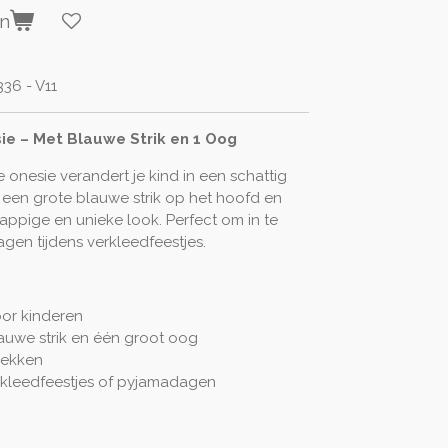
en
36 - V11
ie – Met Blauwe Strik en 1 Oog
onesie verandert je kind in een schattig
 een grote blauwe strik op het hoofd en
ppige en unieke look. Perfect om in te
ragen tijdens verkleedfeestjes.
or kinderen
uwe strik en één groot oog
trekken
erkleedfeestjes of pyjamadagen