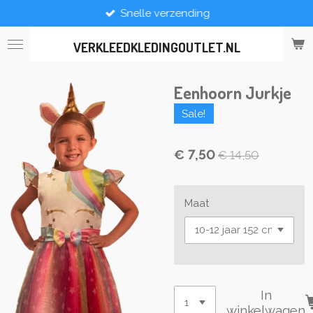
Snelle verzending
Ga
direct
naar
VERKLEEDKLEDINGOUTLET.NL
de
hoofdinhoud
Eenhoorn Jurkje
Sale!
€ 7,50
€ 14,50
Maat
In
winkelwagen