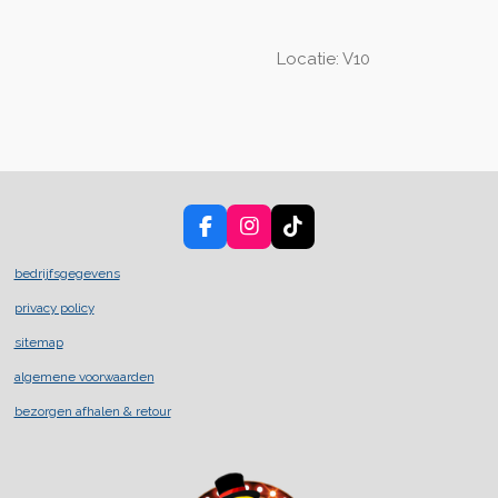
Locatie: V10
F
I
T
a
n
i
c
s
k
bedrijfsgegevens
e
t
T
privacy policy
b
a
o
o
g
k
sitemap
o
r
k
a
algemene voorwaarden
m
bezorgen afhalen & retour