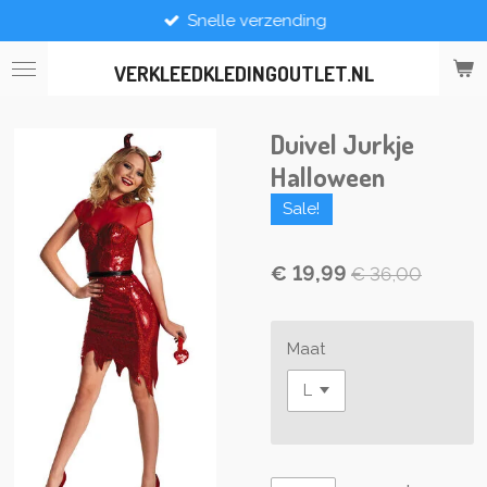
Snelle verzending
Ga
direct
naar
VERKLEEDKLEDINGOUTLET.NL
de
hoofdinhoud
Duivel Jurkje
Halloween
Sale!
€ 19,99
€ 36,00
Maat