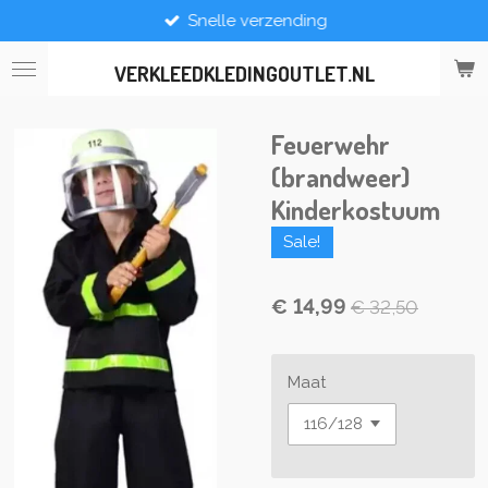
Snelle verzending
Ga
direct
naar
VERKLEEDKLEDINGOUTLET.NL
de
hoofdinhoud
Feuerwehr
(brandweer)
Kinderkostuum
Sale!
€ 14,99
€ 32,50
Maat