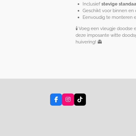
Inclusief
stevige standa
Geschikt voor binnen en 
Eenvoudig te monteren e
🕯️ Voeg een vleugje doodse
deze imposante witte doodsgr
huivering! 👻
F
I
T
a
n
i
c
s
k
e
t
T
b
a
o
o
g
k
o
r