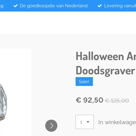
ng
De goedkoopste van Nederland
Levering vanui
Halloween A
Doodsgraver
Sale!
€ 92,50
€ 125,00
In winkelwag