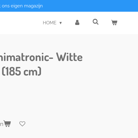
t ons eigen magazijn
HOME
nimatronic- Witte
 (185 cm)
en