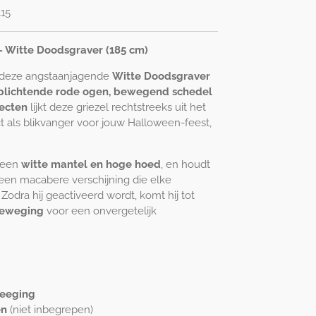
15
– Witte Doodsgraver (185 cm)
 deze angstaanjagende
Witte Doodsgraver
plichtende rode ogen, bewegend schedel
fecten
lijkt deze griezel rechtstreeks uit het
ct als blikvanger voor jouw Halloween-feest,
n een
witte mantel en hoge hoed
, en houdt
 een macabere verschijning die elke
Zodra hij geactiveerd wordt, komt hij tot
 beweging
voor een onvergetelijk
weeging
en
(niet inbegrepen)