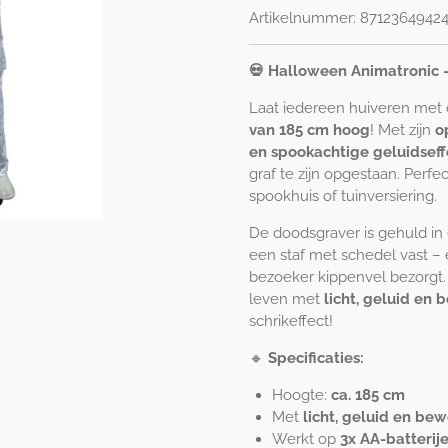
Artikelnummer:
87123649424
💀 Halloween Animatronic 
Laat iedereen huiveren met
van 185 cm hoog
! Met zijn
o
en spookachtige geluidsef
graf te zijn opgestaan. Perfe
spookhuis of tuinversiering.
De doodsgraver is gehuld i
een staf met schedel vast –
bezoeker kippenvel bezorgt. 
leven met
licht, geluid en
schrikeffect!
🔸
Specificaties:
Hoogte:
ca. 185 cm
Met
licht, geluid en be
Werkt op
3x AA-batterij