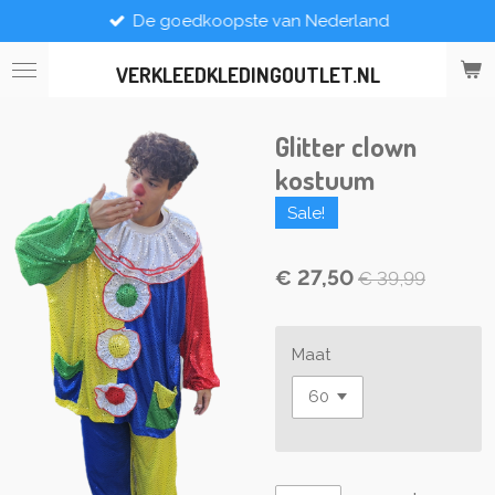
De goedkoopste van Nederland
Ga
direct
naar
VERKLEEDKLEDINGOUTLET.NL
de
hoofdinhoud
Glitter clown
kostuum
Sale!
€ 27,50
€ 39,99
Maat