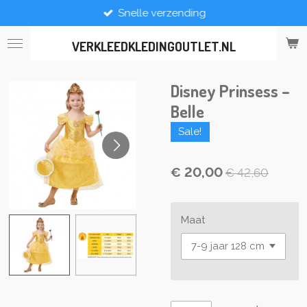
Snelle verzending
Ga
direct
naar
VERKLEEDKLEDINGOUTLET.NL
de
hoofdinhoud
Disney Prinsess –
Belle
Sale!
€ 20,00
€ 42,60
Maat