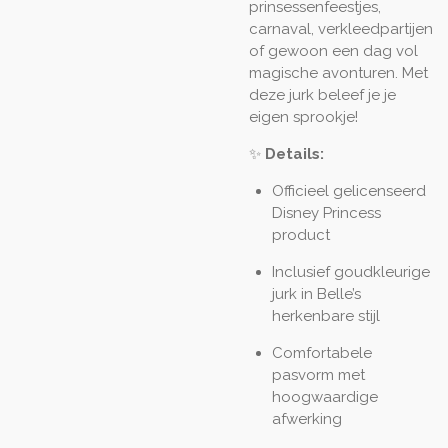
prinsessenfeestjes,
carnaval, verkleedpartijen
of gewoon een dag vol
magische avonturen. Met
deze jurk beleef je je
eigen sprookje!
✨
Details:
Officieel gelicenseerd
Disney Princess
product
Inclusief goudkleurige
jurk in Belle’s
herkenbare stijl
Comfortabele
pasvorm met
hoogwaardige
afwerking