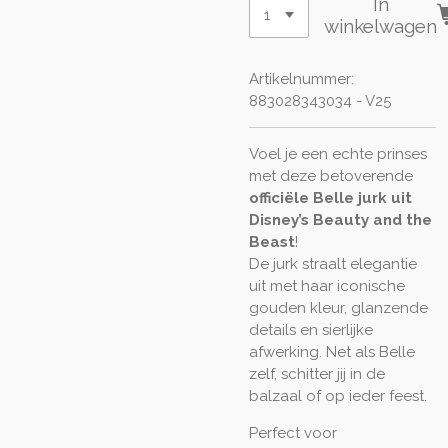
In
winkelwagen
Artikelnummer:
883028343034 - V25
Voel je een echte prinses
met deze betoverende
officiële Belle jurk uit
Disney’s Beauty and the
Beast
!
De jurk straalt elegantie
uit met haar iconische
gouden kleur, glanzende
details en sierlijke
afwerking. Net als Belle
zelf, schitter jij in de
balzaal of op ieder feest.
Perfect voor