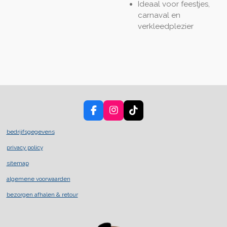
Ideaal voor feestjes,
carnaval en
verkleedplezier
F
I
T
a
n
i
c
s
k
bedrijfsgegevens
e
t
T
privacy policy
b
a
o
o
g
k
sitemap
o
r
k
a
algemene voorwaarden
m
bezorgen afhalen & retour