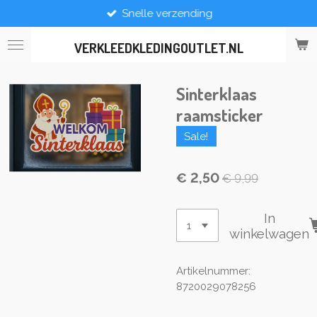
Snelle verzending
Ga
direct
naar
VERKLEEDKLEDINGOUTLET.NL
de
hoofdinhoud
Sinterklaas
raamsticker
Sale!
€ 2,50
€ 9,99
In
winkelwagen
Artikelnummer:
8720029078256