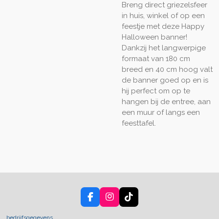
Breng direct griezelsfeer
in huis, winkel of op een
feestje met deze Happy
Halloween banner!
Dankzij het langwerpige
formaat van 180 cm
breed en 40 cm hoog valt
de banner goed op en is
hij perfect om op te
hangen bij de entree, aan
een muur of langs een
feesttafel.
F
I
T
a
n
i
c
s
k
bedrijfsgegevens