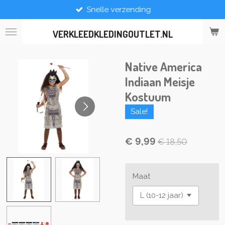
Snelle verzending
Ga
direct
naar
VERKLEEDKLEDINGOUTLET.NL
de
hoofdinhoud
Native America
Indiaan Meisje
Kostuum
Sale!
€ 9,99
€ 18,50
Maat