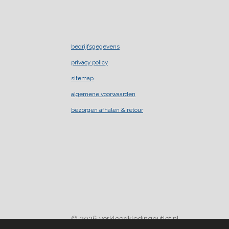
bedrijfsgegevens
privacy policy
sitemap
algemene voorwaarden
bezorgen afhalen & retour
© 2026 verkleedkledingoutlet.nl