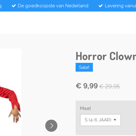
g
De goedkoopste van Nederland
Levering vanu
Horror Clow
Sale!
€ 9,99
€ 29,95
Maat