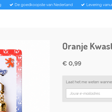
g
De goedkoopste van Nederland
Levering vanu
Oranje Kwast
€ 0,99
Laat het me weten wannee