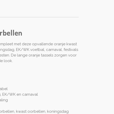
rbellen
ompleet met deze opvallende oranje kwast
ingsdag, EK/WK voetbal, carnaval, festivals
sten. De lange oranje tassels zorgen voor
de look.
abel
g, EK/WK en carnaval
aling
orbellen, kwast oorbellen, koningsdag