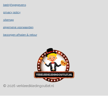
a
n
i
c
s
k
bedrijfsgegevens
e
t
T
privacy policy
b
a
o
o
g
k
sitemap
o
r
k
a
algemene voorwaarden
m
bezorgen afhalen & retour
© 2026 verkleedkledingoutlet.nl