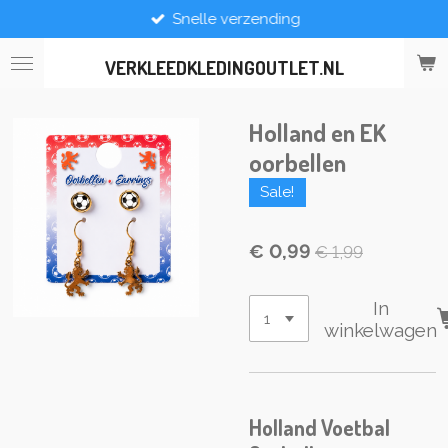
Snelle verzending
Ga
direct
naar
VERKLEEDKLEDINGOUTLET.NL
de
hoofdinhoud
Holland en EK
oorbellen
Sale!
€ 0,99
€ 1,99
In
winkelwagen
Holland Voetbal