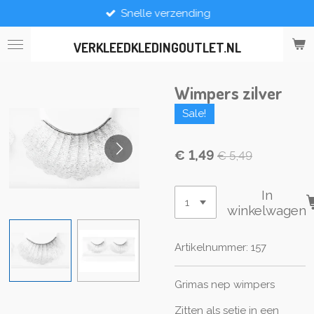
Snelle verzending
Ga
direct
naar
VERKLEEDKLEDINGOUTLET.NL
de
hoofdinhoud
Wimpers zilver
Sale!
€ 1,49
€ 5,49
In
winkelwagen
Artikelnummer:
157
Grimas nep wimpers
Zitten als setje in een