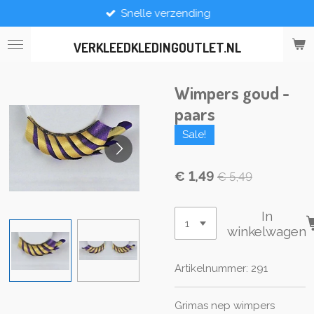
Snelle verzending
Ga
direct
naar
VERKLEEDKLEDINGOUTLET.NL
de
hoofdinhoud
Wimpers goud -
paars
Sale!
€ 1,49
€ 5,49
In
winkelwagen
Artikelnummer:
291
Grimas nep wimpers