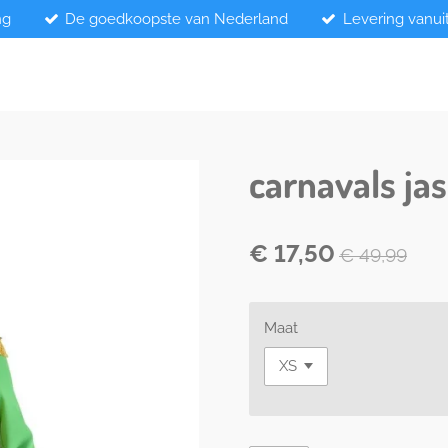
ng
De goedkoopste van Nederland
Levering vanui
carnavals ja
€ 17,50
€ 49,99
Maat