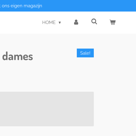
t ons eigen magazijn
HOME
s dames
Sale!