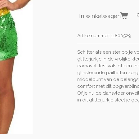
In winkelwagen
Artikelnummer:
11800529
Schitter als een ster op je 
glitterjurkje in de vrolijke 
carnaval, festivals of een 
glinsterende pailletten zor
middelpunt van de belangstel
comfort met dit oogverblind
Of je nu de dansvloer onveil
in dit glitterjurkje steel je