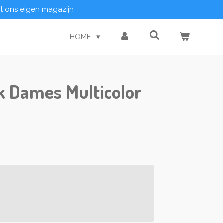
it ons eigen magazijn
HOME
rk Dames Multicolor