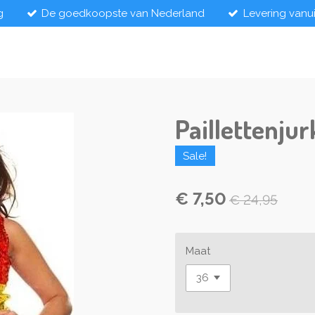
g
De goedkoopste van Nederland
Levering vanu
Paillettenju
Sale!
€ 7,50
€ 24,95
Maat