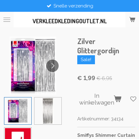
Snelle verzending
Ga
direct
naar
VERKLEEDKLEDINGOUTLET.NL
de
hoofdinhoud
Zilver
Glittergordijn
Sale!
€ 1,99
€ 6,95
In
winkelwagen
Artikelnummer:
34134
Smiffys Shimmer Curtain