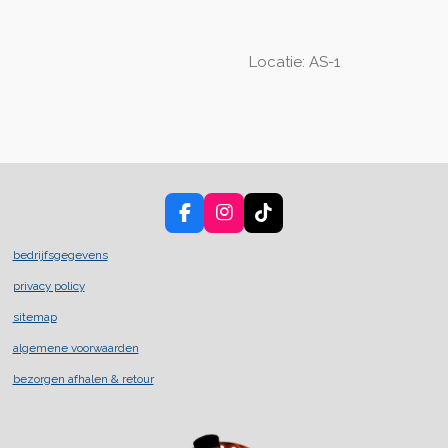
Locatie: AS-1
F
I
T
a
n
i
c
s
k
bedrijfsgegevens
e
t
T
privacy policy
b
a
o
o
g
k
sitemap
o
r
k
a
algemene voorwaarden
m
bezorgen afhalen & retour