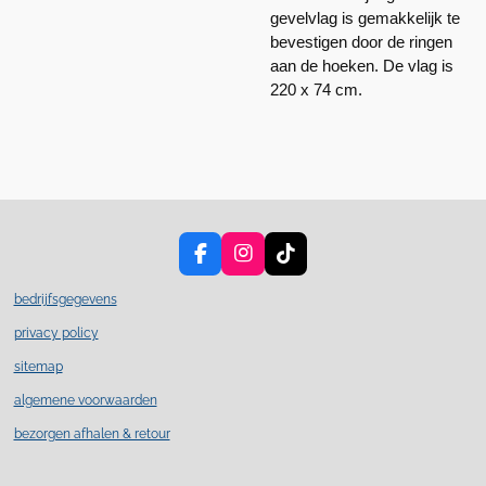
gevelvlag is gemakkelijk te
bevestigen door de ringen
aan de hoeken. De vlag is
220 x 74 cm.
F
I
T
a
n
i
c
s
k
bedrijfsgegevens
e
t
T
privacy policy
b
a
o
o
g
k
sitemap
o
r
k
a
algemene voorwaarden
m
bezorgen afhalen & retour