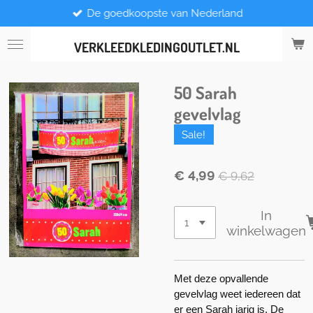
De goedkoopste van Nederland
Ga
direct
naar
VERKLEEDKLEDINGOUTLET.NL
de
hoofdinhoud
50 Sarah
gevelvlag
Sale!
€ 4,99
€ 9,62
In
winkelwagen
Met deze opvallende
gevelvlag weet iedereen dat
er een Sarah jarig is. De