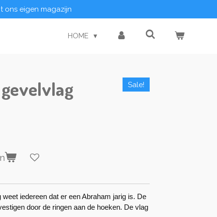
it ons eigen magazijn
HOME
gevelvlag
Sale!
en
 weet iedereen dat er een Abraham jarig is. De
evestigen door de ringen aan de hoeken. De vlag