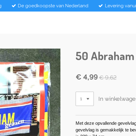
g
De goedkoopste van Nederland
Levering vanu
50 Abraham 
€ 4,99
€ 9,62
In winkelwag
Met deze opvallende gevelvlag
gevelvlag is gemakkelijk te b