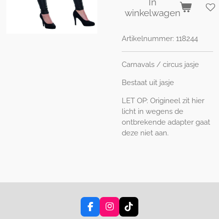
In
winkelwagen
Artikelnummer:
118244
Carnavals / circus jasje
Bestaat uit jasje
LET OP: Origineel zit hier
licht in wegens de
ontbrekende adapter gaat
deze niet aan.
F
I
T