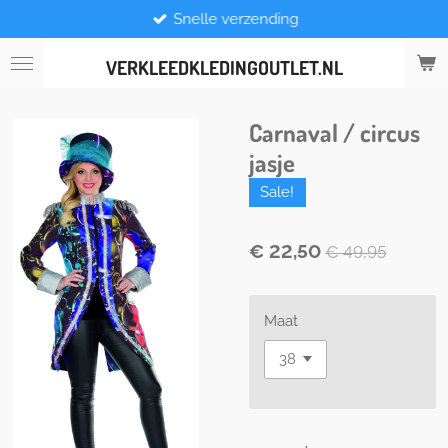
Snelle verzending
Ga
direct
naar
VERKLEEDKLEDINGOUTLET.NL
de
hoofdinhoud
Carnaval / circus
jasje
Sale!
€ 22,50
€ 49,95
Maat