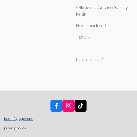
Officieele Grease Sandy
Pruik
Bestaande uit:
- pruik
Locatie Pd-2
F
I
T
a
n
i
c
s
k
bedrijfsgegevens
e
t
T
privacy policy
b
a
o
o
g
k