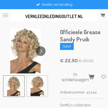
Snelle verzending
Ga
direct
naar
VERKLEEDKLEDINGOUTLET.NL
de
hoofdinhoud
Officieele Grease
Sandy Pruik
Sale!
€ 22,50
€ 39,99
In
winkelwagen
Artikelnummer:
42244
Smiffy's collection