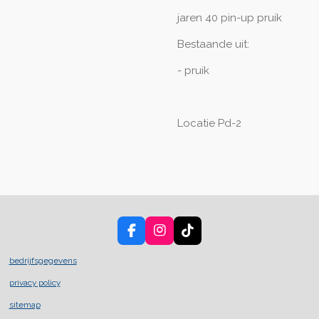
jaren 40 pin-up pruik
Bestaande uit:
- pruik
Locatie Pd-2
F
I
T
a
n
i
c
s
k
bedrijfsgegevens
e
t
T
privacy policy
b
a
o
o
g
k
sitemap
o
r