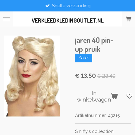
Snelle verzending
Ga
direct
naar
VERKLEEDKLEDINGOUTLET.NL
de
hoofdinhoud
jaren 40 pin-
up pruik
Sale!
€ 13,50
€ 28,49
In
winkelwagen
Artikelnummer:
43215
Smiffy's collection