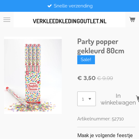
Snelle verzending
Ga
direct
naar
VERKLEEDKLEDINGOUTLET.NL
de
hoofdinhoud
Party popper
gekleurd 80cm
Sale!
€ 3,50
€ 9,99
In
winkelwagen
Artikelnummer:
52710
Maak je volgende feestje