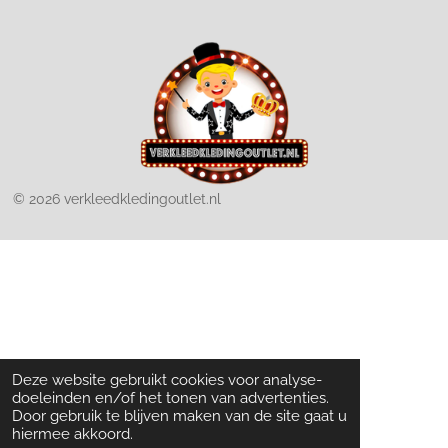
© 2026 verkleedkledingoutlet.nl
Deze website gebruikt cookies voor analyse-
doeleinden en/of het tonen van advertenties.
Door gebruik te blijven maken van de site gaat u
hiermee akkoord.