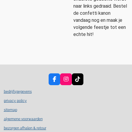
naar links gedraaid. Bestel
de confetti kanon
vandaag nog en maak je
volgende feestje tot een
echte hit!
F
I
T
a
n
i
c
s
k
bedrijfsgegevens
e
t
T
privacy policy
b
a
o
o
g
k
sitemap
o
r
k
a
algemene voorwaarden
m
bezorgen afhalen & retour